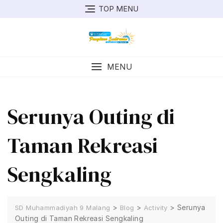
Skip
TOP MENU
to
content
MENU
Serunya Outing di
Taman Rekreasi
Sengkaling
>
>
>
Serunya
SD Muhammadiyah 9 Malang
Blog
Activity
Outing di Taman Rekreasi Sengkaling